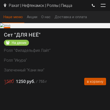
Рахат | Нефтекамск | Роллы | Пицца
Наше меню
Акции
О нас
Доставка и оплата
Сет "ДЛЯ НЕЁ"
На двоих
Ролл "Филадельфия Лайт"
Ролл "Икура"
Запеченный "Кани яки"
1500
1250 руб.
755 г
в корзину