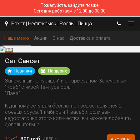
Пожалуйста, зайдите позже.
Сегодня работаем с 12:00 до 00:00.
Рахат | Нефтекамск | Роллы | Пицца
Наше меню
Акции
О нас
Доставка и оплата
Сет Сансет
Новинки
На двоих
Запеченный "С курицей" и с пармезаном Запеченный
"Краб" с икрой Темпура ролл
"Лава"
К данному сету вам бесплатно предоставляется 2
соевых соуса, 1 имбирь и 1 васаби. Если вам
недостаточно этого количества, вы можете добавить
дополнительно.
1150
890 руб.
850 г
в корзину