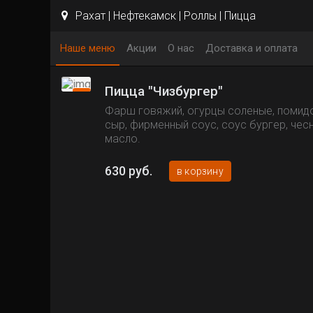
Рахат | Нефтекамск | Роллы | Пицца
Наше меню
Акции
О нас
Доставка и оплата
Пицца "Чизбургер"
Фарш говяжий, огурцы соленые, помид
сыр, фирменный соус, соус бургер, чес
масло.
630 руб.
в корзину