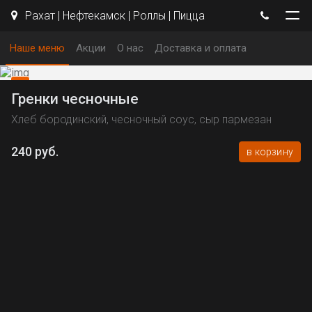
Рахат | Нефтекамск | Роллы | Пицца
Наше меню
Акции
О нас
Доставка и оплата
Гренки чесночные
Хлеб бородинский, чесночный соус, сыр пармезан
240 руб.
в корзину