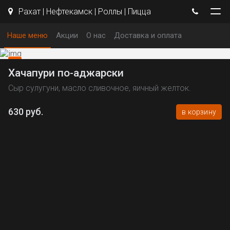
Рахат | Нефтекамск | Роллы | Пицца
Наше меню
Акции
О нас
Доставка и оплата
Хачапури по-аджарски
Сыр сулугуни, масло сливочное, яичный желток.
630 руб.
в корзину